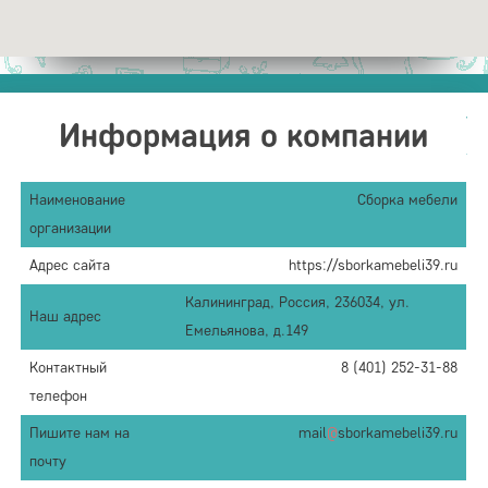
Информация о компании
Наименование
Сборка мебели
организации
Адрес сайта
https://sborkamebeli39.ru
Калининград, Россия, 236034, ул.
Наш адрес
Емельянова, д.149
Контактный
8 (401) 252-31-88
телефон
Пишите нам на
mail
@
sborkamebeli39.ru
почту