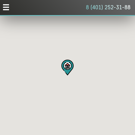
8 (401) 252-31-88
P