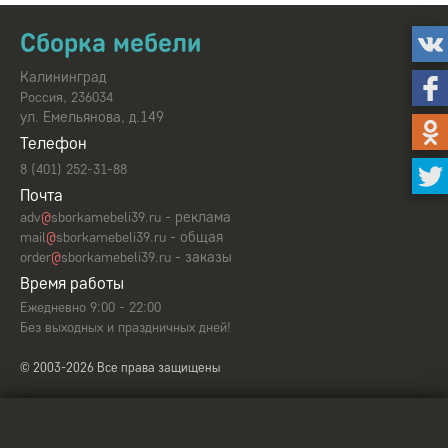
Сборка мебели
Калининград
,
Россия
236034
ул. Емельянова, д.149
Телефон
8 (401) 252-31-88
Почта
- реклама
adv
@
sborkamebeli39.ru
- общая
mail
@
sborkamebeli39.ru
- заказы
order
@
sborkamebeli39.ru
Время работы
Ежедневно 9:00 - 22:00
Без выходных и праздничных дней!
© 2003-2026 Все права защищены